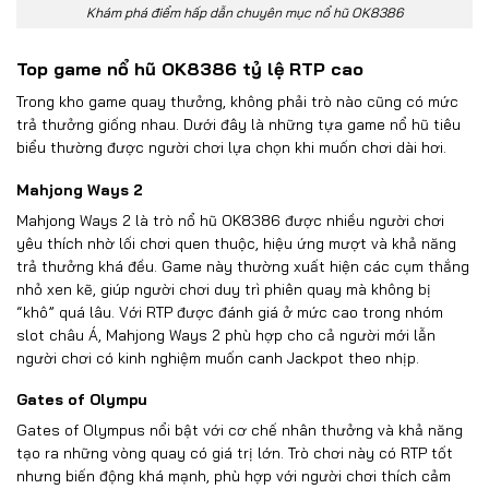
Khám phá điểm hấp dẫn chuyên mục nổ hũ OK8386
Top game nổ hũ OK8386 tỷ lệ RTP cao
Trong kho game quay thưởng, không phải trò nào cũng có mức
trả thưởng giống nhau. Dưới đây là những tựa game nổ hũ tiêu
biểu thường được người chơi lựa chọn khi muốn chơi dài hơi.
Mahjong Ways 2
Mahjong Ways 2 là trò nổ hũ OK8386 được nhiều người chơi
yêu thích nhờ lối chơi quen thuộc, hiệu ứng mượt và khả năng
trả thưởng khá đều. Game này thường xuất hiện các cụm thắng
nhỏ xen kẽ, giúp người chơi duy trì phiên quay mà không bị
“khô” quá lâu. Với RTP được đánh giá ở mức cao trong nhóm
slot châu Á, Mahjong Ways 2 phù hợp cho cả người mới lẫn
người chơi có kinh nghiệm muốn canh Jackpot theo nhịp.
Gates of Olympu
Gates of Olympus nổi bật với cơ chế nhân thưởng và khả năng
tạo ra những vòng quay có giá trị lớn. Trò chơi này có RTP tốt
nhưng biến động khá mạnh, phù hợp với người chơi thích cảm