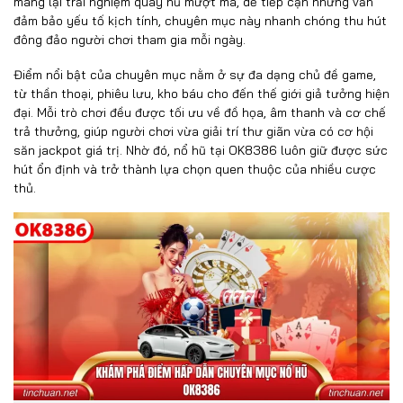
mang lại trải nghiệm quay hũ mượt mà, dễ tiếp cận nhưng vẫn
đảm bảo yếu tố kịch tính, chuyên mục này nhanh chóng thu hút
đông đảo người chơi tham gia mỗi ngày.
Điểm nổi bật của chuyên mục nằm ở sự đa dạng chủ đề game,
từ thần thoại, phiêu lưu, kho báu cho đến thế giới giả tưởng hiện
đại. Mỗi trò chơi đều được tối ưu về đồ họa, âm thanh và cơ chế
trả thưởng, giúp người chơi vừa giải trí thư giãn vừa có cơ hội
săn jackpot giá trị. Nhờ đó, nổ hũ tại OK8386 luôn giữ được sức
hút ổn định và trở thành lựa chọn quen thuộc của nhiều cược
thủ.