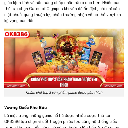
giác kịch tính và sẵn sàng chấp nhận rủi ro cao hơn. Nhiều cao
thủ lựa chọn Gates of Olympus khi vốn đã ổn định, bởi chỉ cần
một chuỗi quay thuận lợi, phần thưởng nhận về có thể vượt xa
kỳ vọng ban đầu.
Khám phá top 3 sản phẩm game được yêu thích
Vương Quốc Kho Báu
Là một trong những game nổ hũ được nhiều cược thủ tại
OK8386 lựa chọn vì cốt truyện phiêu lưu cùng hệ thống biểu
tượng kho báu, tiền vàng và vòng thưởng lũy tiến. Sự đa dạng