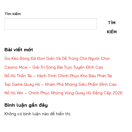
Tìm kiếm
TÌM
KIẾM
Bài viết mới
Soi Kèo Bóng Đá Đơn Giản Và Dễ Trúng Cho Người Chơi
Casino Mcw – Giải Trí Sòng Bài Trực Tuyến Đỉnh Cao
Nổ Hũ Thần Tài – Hành Trình Chinh Phục Kho Báu Phát Tài
Top Game Quay Hũ – Khám Phá Những Siêu Phẩm Đỉnh Cao
Nổ Hũ Win – Chinh Phục Những Vòng Quay Hũ Đẳng Cấp 2026
Bình luận gần đây
Không có bình luận nào để hiển thị.