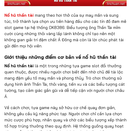
Nổ hũ thần tài
mang theo hơi thở của sự may mắn và sung
túc, trở thành lựa chọn ưu tiên hàng đầu cho các tín đồ đam mê
slot game tại hệ thống OK8386. Biểu tượng ông Thần Tài mỉm
cười cùng những thỏi vàng lấp lánh không chỉ tạo nên một
không gian giải trí đậm chất Á Đông mà còn là lời chúc phát tài
gửi đến mọi hội viên.
Giới thiệu những điểm cơ bản về nổ hũ thần tài
Nổ hũ thần tài
là một trong những tựa game slot đổi thưởng
quen thuộc, được nhiều người chơi biết đến nhờ chủ đề tài lộc
mang đậm yếu tố may mắn và phong thủy. Trò chơi thường sử
dụng hình ảnh Thần Tài, thỏi vàng, tiền xu và các biểu tượng cát
tường, tạo cảm giác gần gũi và dễ tiếp cận với người chơi châu
Á.
Về cách chơi, tựa game này sở hữu cơ chế quay đơn giản,
không yêu cầu kỹ năng phức tạp. Người chơi chỉ cần lựa chọn
mức cược phù hợp, nhấn quay và chờ các biểu tượng xếp thành
tổ hợp trúng thưởng theo quy định. Hệ thống guồng quay hoạt