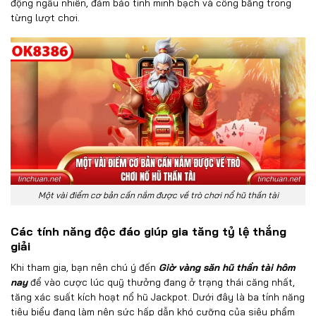
động ngẫu nhiên, đảm bảo tính minh bạch và công bằng trong
từng lượt chơi.
Một vài điểm cơ bản cần nắm được về trò chơi nổ hũ thần tài
Các tính năng độc đáo giúp gia tăng tỷ lệ thắng
giải
Khi tham gia, bạn nên chú ý đến
Giờ vàng săn hũ thần tài hôm
nay
để vào cược lúc quỹ thưởng đang ở trạng thái căng nhất,
tăng xác suất kích hoạt nổ hũ Jackpot. Dưới đây là ba tính năng
tiêu biểu đang làm nên sức hấp dẫn khó cưỡng của siêu phẩm