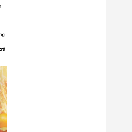
n
ăng
trả