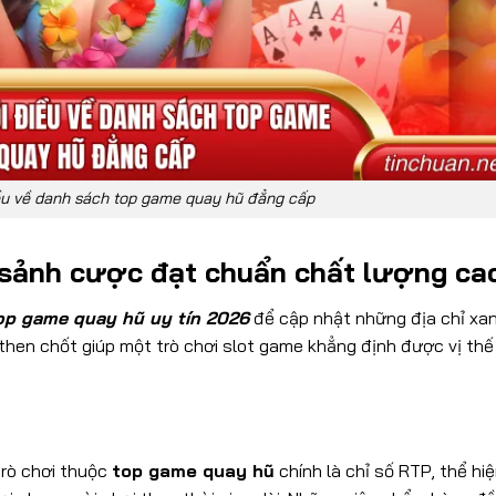
iều về danh sách top game quay hũ đẳng cấp
 sảnh cược đạt chuẩn chất lượng ca
op game quay hũ uy tín 2026
để cập nhật những địa chỉ xa
 then chốt giúp một trò chơi slot game khẳng định được vị thế
trò chơi thuộc
top game quay hũ
chính là chỉ số RTP, thể hi