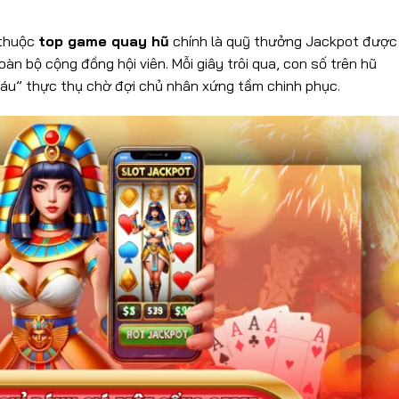
 thuộc
top game quay hũ
chính là quỹ thưởng Jackpot được
oàn bộ cộng đồng hội viên. Mỗi giây trôi qua, con số trên hũ
báu” thực thụ chờ đợi chủ nhân xứng tầm chinh phục.