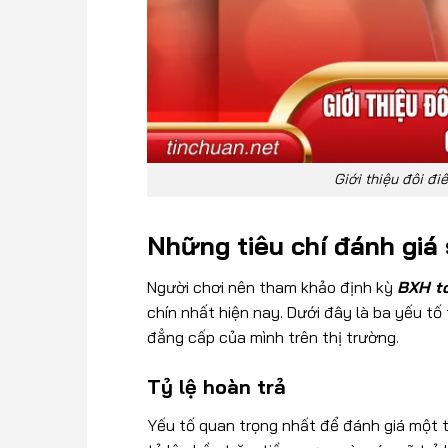
Giới thiệu đôi đ
Những tiêu chí đánh giá
Người chơi nên tham khảo định kỳ
BXH t
chín nhất hiện nay. Dưới đây là ba yếu tố
đẳng cấp của mình trên thị trường.
Tỷ lệ hoàn trả
Yếu tố quan trọng nhất để đánh giá một 