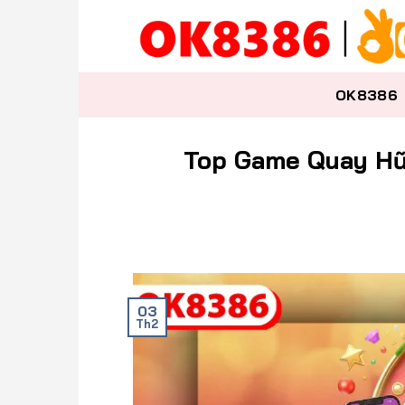
Skip
to
content
OK8386
Top Game Quay H
03
Th2