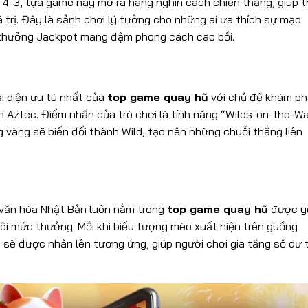
-4-3, tựa game này mở ra hàng nghìn cách chiến thắng, giúp 
 trị. Đây là sảnh chơi lý tưởng cho những ai ưa thích sự mạo
i thưởng Jackpot mang đậm phong cách cao bồi.
i diện ưu tú nhất của
top game quay hũ
với chủ đề khám ph
 Aztec. Điểm nhấn của trò chơi là tính năng “Wilds-on-the-Wa
 vàng sẽ biến đổi thành Wild, tạo nên những chuỗi thắng liên
văn hóa Nhật Bản luôn nằm trong
top game quay hũ
được y
ôi mức thưởng. Mỗi khi biểu tượng mèo xuất hiện trên guồng
 sẽ được nhân lên tương ứng, giúp người chơi gia tăng số dư t