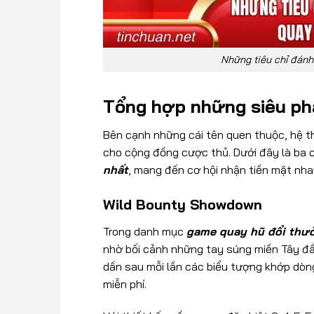
Những tiêu chỉ đánh
Tổng hợp những siêu ph
Bên cạnh những cái tên quen thuộc, hệ t
cho cộng đồng cược thủ. Dưới đây là ba c
nhất
, mang đến cơ hội nhận tiền mặt nhan
Wild Bounty Showdown
Trong danh mục
game quay hũ đổi thưở
nhờ bối cảnh những tay súng miền Tây đầy
dần sau mỗi lần các biểu tượng khớp dòn
miễn phí.