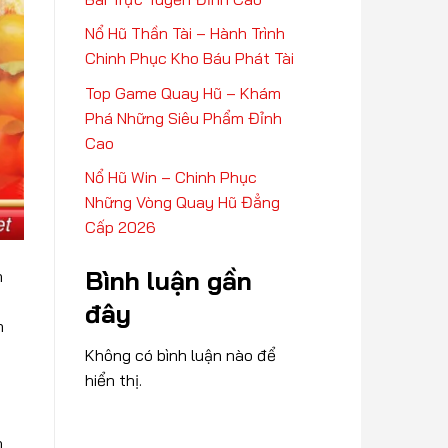
Nổ Hũ Thần Tài – Hành Trình
Chinh Phục Kho Báu Phát Tài
Top Game Quay Hũ – Khám
Phá Những Siêu Phẩm Đỉnh
Cao
Nổ Hũ Win – Chinh Phục
Những Vòng Quay Hũ Đẳng
Cấp 2026
Bình luận gần
h
đây
h
Không có bình luận nào để
hiển thị.
h