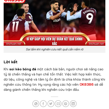
Sai lầm khi nghiên cứu kết quả cần nắm rõ
Lời kết
Khi
soi kèo bóng đá
một cách bài bản, người chơi sẽ nâng cao
tỷ lệ chiến thắng và hạn chế tổn thất. Việc kết hợp kiến thức,
dữ liệu, công nghệ và tâm lý ổn định là chìa khóa thành công khi
nghiên cứu thông tin. Hy vọng rằng các hội viên
OK8386
sẽ dễ
dàng giành chiến thắng khi nghiên cứu trận đấu.