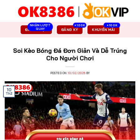
Skip
to
content
ĐĂNG NHẬP
ĐĂNG KÝ
KHUYẾN MÃI
Soi Kèo Bóng Đá Đơn Giản Và Dễ Trúng
Cho Người Chơi
POSTED ON
10/02/2026
BY
10
Th2