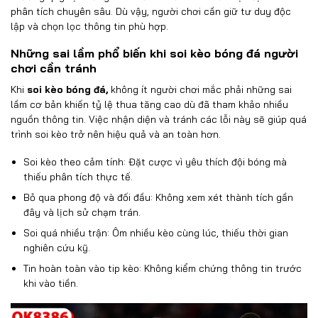
phân tích chuyên sâu. Dù vậy, người chơi cần giữ tư duy độc
lập và chọn lọc thông tin phù hợp.
Những sai lầm phổ biến khi soi kèo bóng đá người
chơi cần tránh
Khi
soi kèo bóng đá,
không ít người chơi mắc phải những sai
lầm cơ bản khiến tỷ lệ thua tăng cao dù đã tham khảo nhiều
nguồn thông tin. Việc nhận diện và tránh các lỗi này sẽ giúp quá
trình soi kèo trở nên hiệu quả và an toàn hơn.
Soi kèo theo cảm tính: Đặt cược vì yêu thích đội bóng mà
thiếu phân tích thực tế.
Bỏ qua phong độ và đối đầu: Không xem xét thành tích gần
đây và lịch sử chạm trán.
Soi quá nhiều trận: Ôm nhiều kèo cùng lúc, thiếu thời gian
nghiên cứu kỹ.
Tin hoàn toàn vào tip kèo: Không kiểm chứng thông tin trước
khi vào tiền.