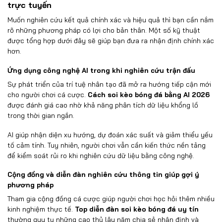
trực tuyến
Muốn nghiên cứu kết quả chính xác và hiệu quả thì bạn cần nắm
rõ những phương pháp có lợi cho bản thân. Một số kỹ thuật
được tổng hợp dưới đây sẽ giúp bạn đưa ra nhận định chính xác
hơn.
Ứng dụng công nghệ AI trong khi nghiên cứu trận đấu
Sự phát triển của trí tuệ nhân tạo đã mở ra hướng tiếp cận mới
cho người chơi cá cược.
Cách soi kèo bóng đá bằng AI 2026
được đánh giá cao nhờ khả năng phân tích dữ liệu khổng lồ
trong thời gian ngắn.
AI giúp nhận diện xu hướng, dự đoán xác suất và giảm thiểu yếu
tố cảm tính. Tuy nhiên, người chơi vẫn cần kiến thức nền tảng
để kiểm soát rủi ro khi nghiên cứu dữ liệu bằng công nghệ.
Cộng đồng và diễn đàn nghiên cứu thông tin giúp gợi ý
phương pháp
Tham gia cộng đồng cá cược giúp người chơi học hỏi thêm nhiều
kinh nghiệm thực tế.
Top diễn đàn soi kèo bóng đá uy tín
thường quy tụ những cao thủ lâu năm chia sẻ nhận định và